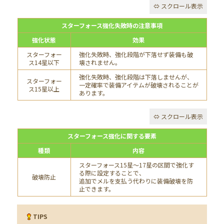
スターフォース強化失敗時の注意事項
強化状態
効果
スターフォー
強化失敗時、強化段階が下落せず装備も破
ス14星以下
壊されません。
強化失敗時、強化段階は下落しませんが、
スターフォー
一定確率で装備アイテムが破壊されることが
ス15星以上
あります。
スターフォース強化に関する要素
種類
内容
スターフォース15星～17星の区間で強化す
る際に設定することで、
破壊防止
追加でメルを支払う代わりに装備破壊を防
止できます。
TIPS