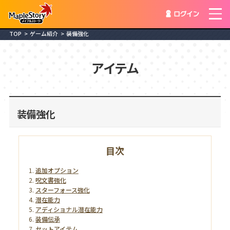
ログイン
TOP
ゲーム紹介
装備強化
アイテム
装備強化
目次
追加オプション
呪文書強化
スターフォース強化
潜在能力
アディショナル潜在能力
装備伝承
セットアイテム