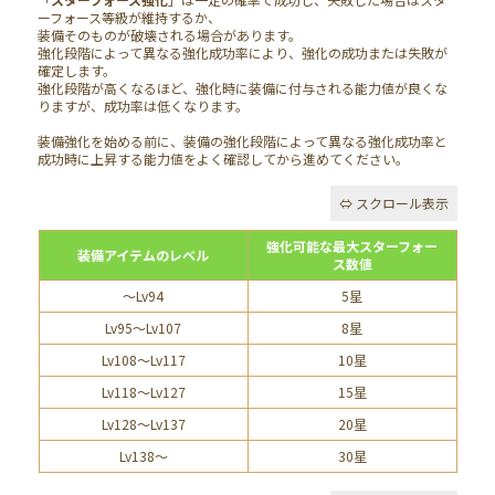
ーフォース等級が維持するか、
装備そのものが破壊される場合があります。
強化段階によって異なる強化成功率により、強化の成功または失敗が
確定します。
強化段階が高くなるほど、強化時に装備に付与される能力値が良くな
りますが、成功率は低くなります。
装備強化を始める前に、装備の強化段階によって異なる強化成功率と
成功時に上昇する能力値をよく確認してから進めてください。
強化可能な最大スターフォー
装備アイテムのレベル
ス数値
～Lv94
5星
Lv95～Lv107
8星
Lv108～Lv117
10星
Lv118～Lv127
15星
Lv128～Lv137
20星
Lv138～
30星