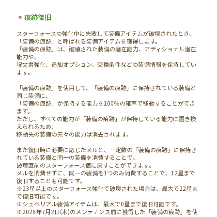
痕跡復旧
スターフォースの強化中に失敗して装備アイテムが破壊されたとき、
「装備の痕跡」と呼ばれる装備アイテムを獲得します。
「装備の痕跡」は、破壊された装備の潜在能力、アディショナル潜在
能力や、
呪文書強化、追加オプション、交換条件などの装備情報を保持してい
ます。
「装備の痕跡」を使用して、「装備の痕跡」に保持されている装備と
同じ装備に、
「装備の痕跡」が保持する能力を100％の確率で移動することができ
ます。
ただし、すべての能力が「装備の痕跡」が保持している能力に置き換
えられるため、
移動先の装備の元々の能力は消去されます。
また復旧時に必要に応じたメルと、一定数の「装備の痕跡」に保持さ
れている装備と同一の装備を消費することで、
破壊直前のスターフォース値に戻すことができます。
メルを消費せずに、同一の装備を1つのみ消費することで、12星まで
復旧することも可能です。
※23星以上のスターフォース強化で破壊された場合は、最大で22星ま
で復旧可能です。
※シュペリアル装備アイテムは、最大で0星まで復旧可能です。
※2026年7月2日(木)のメンテナンス前に獲得した「装備の痕跡」を使