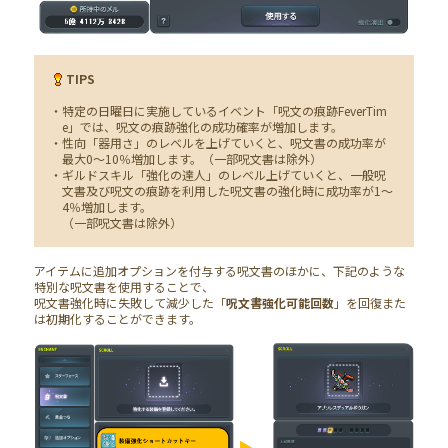
TIPS
・特定の日曜日に実施しているイベント「呪文の痕跡FeverTim
e」では、呪文の痕跡強化の成功確率が増加します。
・性向「器用さ」のレベルを上げていくと、呪文書の成功率が
最大0～10％増加します。（一部呪文書は除外）
・ギルドスキル「強化の達人」のレベル上げていくと、一般呪
文書及び呪文の痕跡を利用した呪文書の強化時に成功率が1～
4％増加します。
（一部呪文書は除外）
アイテムに追加オプションを付与する呪文書のほかに、下記のような
特別な呪文書を使用することで、
呪文書強化時に失敗して減少した「
呪文書強化可能回数
」を回復また
は初期化することができます。