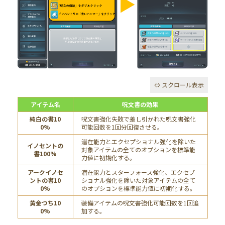
アイテム名
呪文書の効果
純白の書10
呪文書強化失敗で差し引かれた呪文書強化
0%
可能回数を1回分回復させる。
潜在能力とエクセプショナル強化を除いた
イノセントの
対象アイテムの全てのオプションを標準能
書100%
力値に初期化する。
アークイノセ
潜在能力とスターフォース強化、エクセプ
ントの書10
ショナル強化を除いた対象アイテムの全て
0%
のオプションを標準能力値に初期化する。
黄金つち10
装備アイテムの呪文書強化可能回数を1回追
0%
加する。