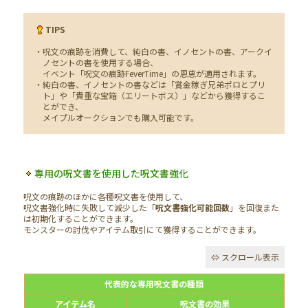
TIPS
・呪文の痕跡を消費して、純白の書、イノセントの書、アークイ
ノセントの書を使用する場合、
イベント「呪文の痕跡FeverTime」の恩恵が適用されます。
・純白の書、イノセントの書などは「賞金稼ぎ兄弟ポロとプリ
ト」や「貴重な宝箱（エリートボス）」などから獲得するこ
とができ、
メイプルオークションでも購入可能です。
専用の呪文書を使用した呪文書強化
呪文の痕跡のほかに各種呪文書を使用して、
呪文書強化時に失敗して減少した「
呪文書強化可能回数
」を回復また
は初期化することができます。
モンスターの討伐やアイテム取引にて獲得することができます。
代表的な専用呪文書の種類
アイテム名
呪文書の効果