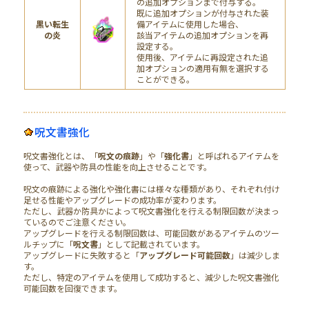
の追加オプションまで付与する。
既に追加オプションが付与された装
黒い転生
備アイテムに使用した場合、
の炎
該当アイテムの追加オプションを再
設定する。
使用後、アイテムに再設定された追
加オプションの適用有無を選択する
ことができる。
呪文書強化
呪文書強化とは、「
呪文の痕跡
」や「
強化書
」と呼ばれるアイテムを
使って、武器や防具の性能を向上させることです。
呪文の痕跡による強化や強化書には様々な種類があり、それぞれ付け
足せる性能やアップグレードの成功率が変わります。
ただし、武器か防具かによって呪文書強化を行える制限回数が決まっ
ているのでご注意ください。
アップグレードを行える制限回数は、可能回数があるアイテムのツー
ルチップに「
呪文書
」として記載されています。
アップグレードに失敗すると「
アップグレード可能回数
」は減少しま
す。
ただし、特定のアイテムを使用して成功すると、減少した呪文書強化
可能回数を回復できます。