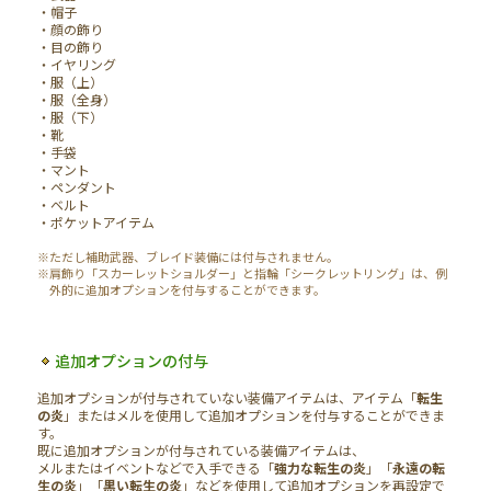
・帽子
・顔の飾り
・目の飾り
・イヤリング
・服（上）
・服（全身）
・服（下）
・靴
・手袋
・マント
・ペンダント
・ベルト
・ポケットアイテム
※ただし補助武器、ブレイド装備には付与されません。
※肩飾り「スカーレットショルダー」と指輪「シークレットリング」は、例
外的に追加オプションを付与することができます。
追加オプションの付与
追加オプションが付与されていない装備アイテムは、アイテム「
転生
の炎
」またはメルを使用して追加オプションを付与することができま
す。
既に追加オプションが付与されている装備アイテムは、
メルまたはイベントなどで入手できる「
強力な転生の炎
」「
永遠の転
生の炎
」「
黒い転生の炎
」などを使用して追加オプションを再設定で