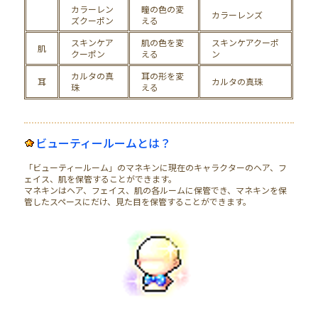
カラーレン
瞳の色の
変
カラ
ー
レンズ
ズクーポン
える
スキンケア
肌の色を
変
スキンケアクーポ
肌
クーポン
える
ン
カルタの真
耳の形を変
耳
カルタの
真
珠
珠
える
ビューティールームとは？
「ビューティールーム」のマネキンに現在のキャラクターのヘア、フ
ェイス、肌を保管することができます。
マネキンはヘア、フェイス、肌の各ルームに保管でき、マネキンを保
管したスペースにだけ、見た目を保管することができます。