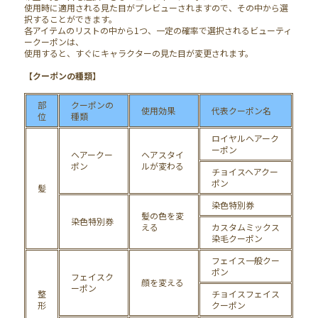
使用時に適用される見た目がプレビューされますので、その中から選
択することができます。
各アイテムのリストの中から1つ、一定の確率で選択されるビューティ
ークーポンは、
使用すると、すぐにキャラクターの見た目が変更されます。
【クーポンの種類】
部
クーポンの
使用効果
代表クーポン名
位
種類
ロイヤルヘア
ーク
ーポン
ヘア
ー
ク
ー
ヘアスタイ
ポン
ルが
変わる
チョイスヘアク
ー
ポン
髪
染色特別券
髪
の色を
変
染色特別券
える
カスタムミックス
染毛ク
ーポン
フェイス一般クー
ポン
フェイスク
顔を
変える
ーポン
整
チョイスフェイス
形
ク
ーポン