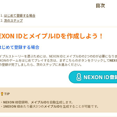
目次
はじめて登録する場合
次のステップ
EXON IDとメイプルIDを作成しよう！
はじめて登録する場合
イプルストーリーを遊ぶためには、NEXON IDとメイプルIDの2つのIDが必要になり
EXONのゲームをはじめてプレイする方は、まずこちらのボタンをクリックして
NEX
Dの登録が完了しましたら、次のステップにお進みください。
TIP
・
NEXON ID
登録時、
メイプルID
を自動生成します。
・
1NEXON ID
あたり最大3つの
メイプルID
を生成することが可能です。