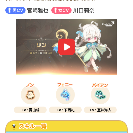
宮﨑雅也
川⼝莉奈
Yo
CV : 青山尊
CV : 下西礼
CV : 室井海人