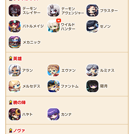
英雄
暁の陣
ノヴァ