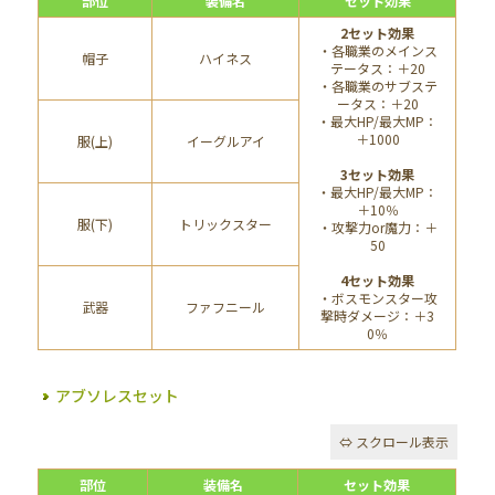
部位
装備名
セット効果
2セット効果
・各職業のメインス
帽子
ハイネス
テータス：＋20
・各職業のサブステ
ータス：＋20
・最大HP/最大MP：
＋1000
服(上)
イーグルアイ
3セット効果
・最大HP/最大MP：
＋10％
服(下)
トリックスター
・攻撃力or魔力：＋
50
4セット効果
・ボスモンスター攻
武器
ファフニール
撃時ダメージ：＋3
0％
アブソレスセット
部位
装備名
セット効果