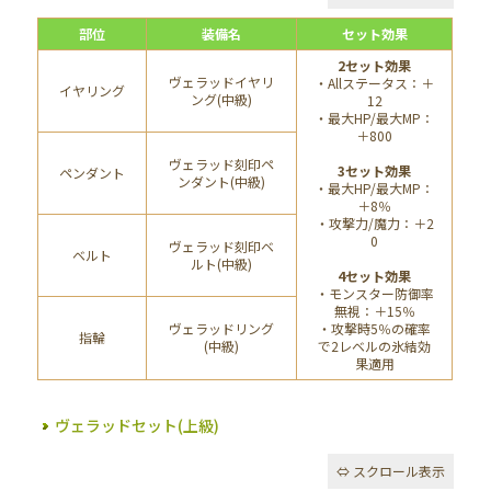
部位
装備名
セット効果
2セット効果
ヴェラッドイヤリ
・Allステータス：＋
イヤリング
ング(中級)
12
・最大HP/最大MP：
＋800
ヴェラッド刻印ペ
3セット効果
ペンダント
ンダント(中級)
・最大HP/最大MP：
＋8％
・攻撃力/魔力：＋2
0
ヴェラッド刻印ベ
ベルト
ルト(中級)
4セット効果
・モンスター防御率
無視：＋15％
ヴェラッドリング
・攻撃時5％の確率
指輪
(中級)
で2レベルの氷結効
果適用
ヴェラッドセット(上級)