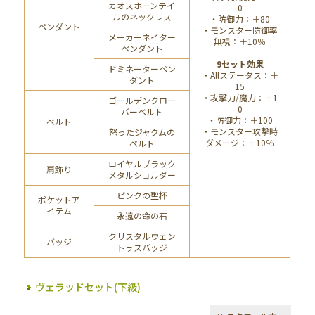
カオスホーンテイ
0
ルのネックレス
・防御力：＋80
ペンダント
・モンスター防御率
メーカーネイター
無視：＋10％
ペンダント
9セット効果
ドミネーターペン
・Allステータス：＋
ダント
15
・攻撃力/魔力：＋1
ゴールデンクロー
0
バーベルト
・防御力：＋100
ベルト
・モンスター攻撃時
怒ったジャクムの
ダメージ：＋10％
ベルト
ロイヤルブラック
肩飾り
メタルショルダー
ピンクの聖杯
ポケットア
イテム
永遠の命の石
クリスタルウェン
バッジ
トゥスバッジ
ヴェラッドセット(下級)