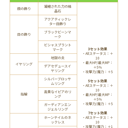
凝縮された力の結
顔の飾り
晶石
アクアティックレ
ター目飾り
ブラックビーンマ
目の飾り
ーク
ビシャスプラント
3セット効果
マーク
・Allステータス：＋
地獄の炎
10
・最大HP/最大MP：
イヤリング
デアセデュースイ
＋5％
ヤリング
・攻撃力/魔力：＋5
シルバーブロッサ
5セット効果
ムリング
・Allステータス：＋
10
高貴なイピアのリ
指輪
・最大HP/最大MP：
ング
＋5％
・攻撃力/魔力：＋5
ガーディアンエン
ジェルリング
7セット効果
ホーンテイルのネ
・Allステータス：＋
ックレス
10
・攻撃力/魔力：＋1