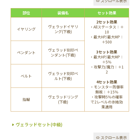
部位
装備名
セット効果
2セット効果
ヴェラッドイヤリ
・Allステータス：＋
イヤリング
ング(下級)
10
・最大HP/最大MP：
＋500
ヴェラッド刻印ペ
3セット効果
ペンダント
ンダント(下級)
・最大HP/最大MP：
＋5％
・攻撃力/魔力：＋1
2
ヴェラッド刻印ベ
ベルト
ルト(下級)
4セット効果
・モンスター防御率
無視：＋15％
ヴェラッドリング
・攻撃時5％の確率
指輪
(下級)
で2レベルの氷結効
果適用
ヴェラッドセット(中級)