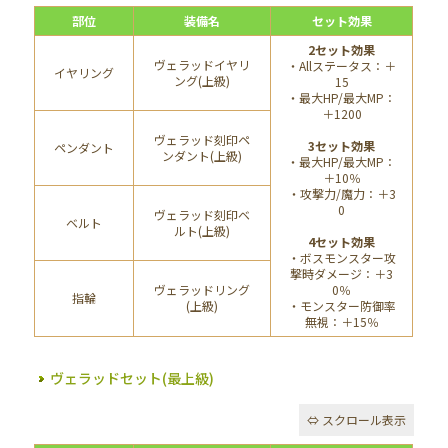
部位
装備名
セット効果
2セット効果
ヴェラッドイヤリ
・Allステータス：＋
イヤリング
ング(上級)
15
・最大HP/最大MP：
＋1200
ヴェラッド刻印ペ
3セット効果
ペンダント
ンダント(上級)
・最大HP/最大MP：
＋10％
・攻撃力/魔力：＋3
0
ヴェラッド刻印ベ
ベルト
ルト(上級)
4セット効果
・ボスモンスター攻
撃時ダメージ：＋3
ヴェラッドリング
0％
指輪
(上級)
・モンスター防御率
無視：＋15％
ヴェラッドセット(最上級)