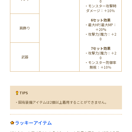
0
・モンスター攻撃時
ダメージ：＋10％
6セット効果
・最大HP/最大MP：
肩飾り
＋20%
・攻撃力/魔力：＋2
0
7セット効果
・攻撃力/魔力：＋2
武器
0
・モンスター防御率
無視：＋10％
TIPS
・固有装備アイテムは2個以上着用することができません。
ラッキーアイテム