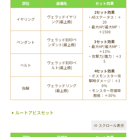
部位
装備名
セット効果
2セット効果
ヴェラッドイヤリ
・Allステータス：＋
イヤリング
ング(最上級)
20
・最大HP/最大MP：
＋1500
ヴェラッド刻印ペ
3セット効果
ペンダント
ンダント(最上級)
・最大HP/最大MP：
＋13％
・攻撃力/魔力：＋3
5
ヴェラッド刻印ベ
ベルト
ルト(最上級)
4セット効果
・ボスモンスター攻
撃時ダメージ：＋3
ヴェラッドリング
0％
指輪
(最上級)
・モンスター防御率
無視：＋30％
ルートアビスセット