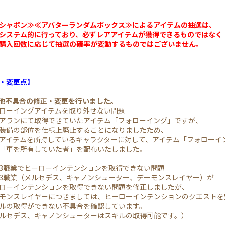
シャポン≫≪アバターランダムボックス≫によるアイテムの抽選は、
ステム的に行っており、必ずレアアイテムが獲得できるものではなく
入回数に応じて抽選の確率が変動するものではございません。
・変更点】
の他不具合の修正・変更を行いました。
ローイングアイテムを取り外せない問題
ランにて取得できていたアイテム「フォローイング」ですが、
備の部位を仕様上廃止することになりましたため、
イテムを所持しているキャラクターに対して、アイテム「フォローイ
車を所有していた者」を配布いたしました。
3職業でヒーローインテンションを取得できない問題
職業（メルセデス、キャノンシューター、デーモンスレイヤー）が
ーインテンションを取得できない問題を修正しましたが、
ンスレイヤーにつきましては、ヒーローインテンションのクエストを
の取得ができない不具合を確認しています。
セデス、キャノンシューターはスキルの取得可能です。）