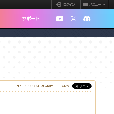
ログイン
YouTube
X
Discord
日付：
2011.12.14
表示回数：
44224