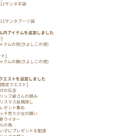
11サンタ手袋
11サンタブーツ袋
ーム内アイテムを追加しました
]
クムの兜(きよしこの夜)
ト]
クムの腕(きよしこの夜)
規クエストを追加しました
限定クエスト]
ガの伝言
リッフ爺さんの頼み
リスマス妖精探し
レゼント集め
ッチ売り少女の願い
新ライター
ルの角
い子にプレゼントを配達