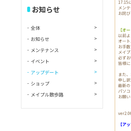
17:
お知らせ
メンテ
お詫び
全体
【オー
以前よ
お知らせ
オート
お手数
メンテナンス
メイプ
必ずお
イベント
皆様に
アップデート
また、
申し訳
ショップ
最新の
パソコ
メイプル散歩路
お願い
ver
【アッ