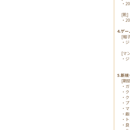
・20
[靴]
・20
4.ゲ
[帽子
・ジャ
[マン
・ジャ
5.新
[期間
・ガ
・ク
・ク
・プ
・マ
・最
・ト
・良