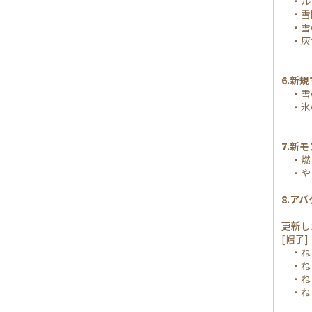
・ル
・雪
・雪
・灰
6.新
・雪
・氷
7.新
・燃
・や
8.ア
更新し
[帽子]
・ねこ
・ねこ
・ねこ
・ねこ