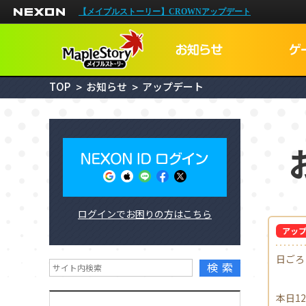
NEXON
【メイプルストーリー】CROWNアップデート
TOP
お知らせ
アップデート
NEXON I
ログインでお困りの方はこちら
メイプルID
アッ
日ごろ
検索
本日1