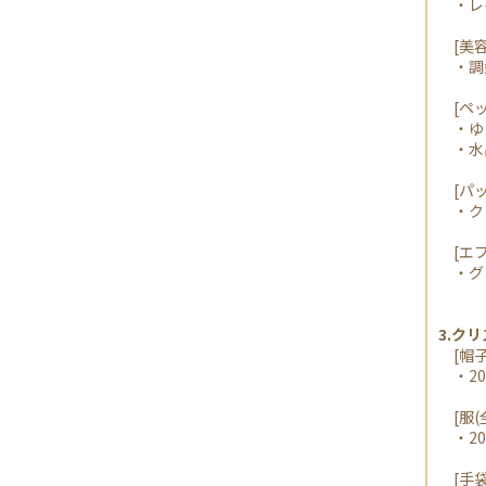
・レ
[美容
・調
[ペッ
・ゆき
・水晶
[パッ
・ク
[エフ
・グッド
3.ク
[帽子
・20
[服(全
・20
[手袋