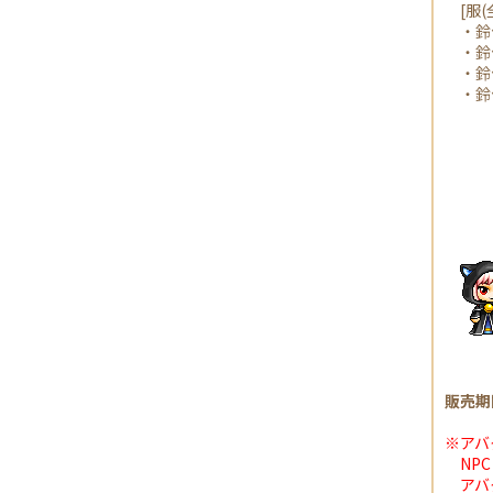
[服(全
・鈴付
・鈴付
・鈴付
・鈴付
販売期
※アバ
NPC
アバタ