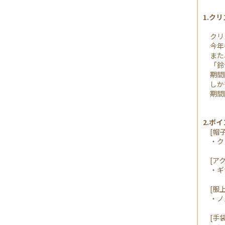
1.ク
クリス
今年も
また、
「鈴付
期間
しかも
期間
2.ポ
[帽子
・ク
[アク
・ギ
[服上
・ノル
[手袋