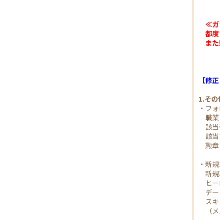
≪ガ
都度シ
また購
【修正
1.そ
・フォ
職業ア
該当装
該当ア
勲章「
・新規
新規3
ヒーロ
デーモ
スキル
（メル