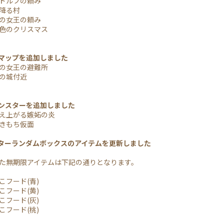
ドルフの頼み
降る村
の女王の頼み
色のクリスマス
規マップを追加しました
の女王の避難所
の城付近
モンスターを追加しました
え上がる嫉妬の炎
きもち仮面
バターランダムボックスのアイテムを更新しました
た無期限アイテムは下記の通りとなります。
フード(青)
フード(黄)
フード(灰)
フード(桃)