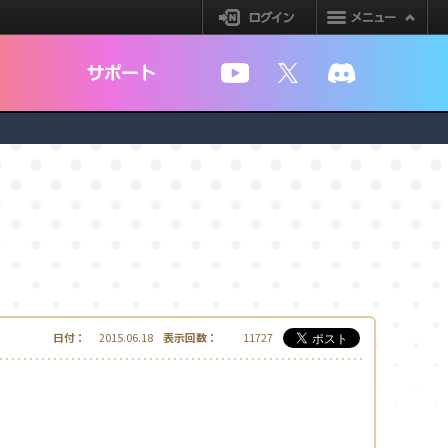
ログイン
YouTube
X
Discord
日付：
2015.06.18
表示回数：
11727