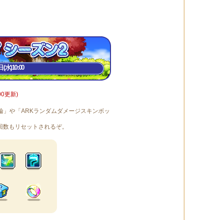
水)10:00
0更新)
輪」や「ARKランダムダメージスキンボッ
回数もリセットされるぞ。