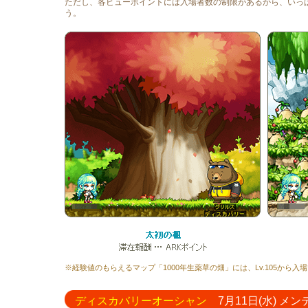
ただし、各ビューポイントには入場者数の制限があるから、いっ
う。
※経験値のもらえるマップ「1000年生薬草の畑」には、Lv.105から入
ディスカバリーオーシャン
7月11日(水) メンテ