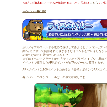
※8月22日(水)にアイテムが追加されました。詳細は
こちら
をご覧く
⇒イベント一覧に戻る
2018年7月11日(水)メンテナンス後 ～ 2018年9月5日
広いメイプルワールドを改めて探検してみようというコンセプトの
約2か月に渡って開催されるさまざまなイベントをプレイしなが
の新たな魅力も見つけられるかも!?
まずはイベントアラートから「[ディスカバリー]メイプル、君は
イベントで獲得したARKポイントが右下のゲージに蓄積するぞ。
ARKポイントは100ポイントためると「受領」ボタンでARKコイ
各イベントのスケジュールは下の表で確認してね！