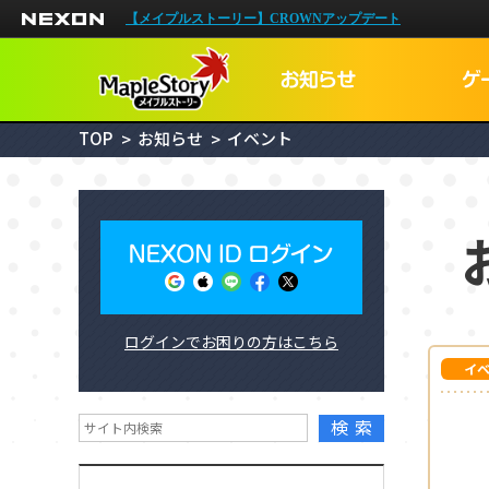
NEXON
【メイプルストーリー】CROWNアップデート
TOP
お知らせ
イベント
NEXON I
ログインでお困りの方はこちら
メイプルID
イ
検索