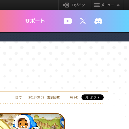
ログイン
YouTube
X
Discord
日付：
2018.08.08
表示回数：
67943