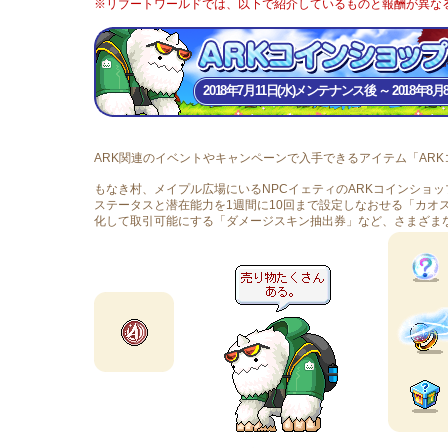
※リブートワールドでは、以下で紹介しているものと報酬が異な
2018年7月11日(水)メンテナンス後 ～ 2018年
ARK関連のイベントやキャンペーンで入手できるアイテム「ARK
もなき村、メイプル広場にいるNPCイェティのARKコインショ
ステータスと潜在能力を1週間に10回まで設定しなおせる「カオ
化して取引可能にする「ダメージスキン抽出券」など、さまざま