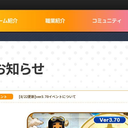
Dログイン
お知らせ
でNEXON IDを検索
ベント
[8/22更新]ver3.70イベントについて