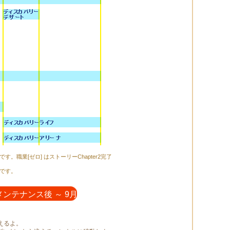
職業[ゼロ] はストーリーChapter2完了
でです。
メンテナンス後 ～ 9月5日(水)10:00
えるよ。