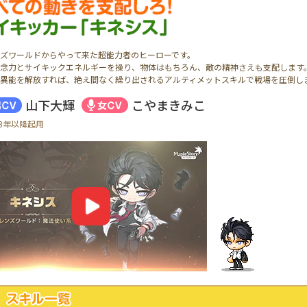
ズワールドからやって来た超能力者のヒーローです。
念力とサイキックエネルギーを操り、物体はもちろん、敵の精神さえも支配します
異能を解放すれば、絶え間なく繰り出されるアルティメットスキルで戦場を圧倒し
山下大輝
こやまきみこ
23年以降起用
YouTube