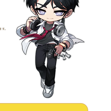
。
ます。
ス