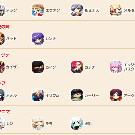
暁の陣
ノヴァ
レフ
アニマ