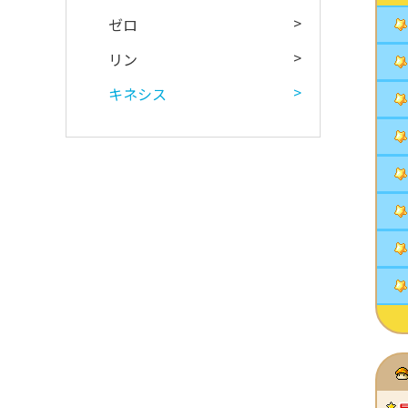
ゼロ
リン
キネシス