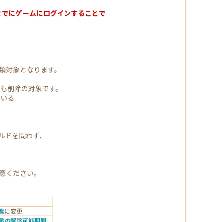
ンス前までにゲームにログインすることで
類対象となります。
ーも削除の対象です。
ている
。
ルドを問わず、
意ください。
態
に変更
態の解除可能期間