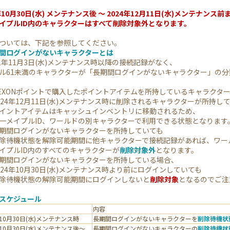
4年10月30日(水) メンテナンス後 ～ 2024年12月11日(水)メンテナ
イプルID内のキャラクターはすべて削除対象外となります。
ついては、下記を参照してください。
間ログインがないキャラクターとは
1年11月3日(水)メンテナンス時以降の接続記録がなく、
61未満のキャラクターが「長期間ログインがないキャラクター」の分
XONポイントで購入したポイントアイテムを所持しているキャラクタ
24年12月11日(水)メンテナンス時に削除されるキャラクターが所持し
ントアイテムはキャッシュインベントリに移動されるため、
イプルID、ワールドの別キャラクターで利用できる状態となります
間ログインがないキャラクターを所持していても
機状態を解除可能期間に他キャラクターで接続記録があれば、ワー
ルID内のすべてのキャラクターが
削除対象外
となります。
間ログインがないキャラクターを所持している場合、
4年10月30日(水)メンテナンス時より前にログインしていても
待機状態の解除可能期間にログインしないと
削除対象
となるのでご注
スケジュール
内容
年10月30日(水)メンテナンス時
長期間ログインがないキャラクターを
削除待機状
年10月30日(水)メンテナンス後〜
長期間ログインがないキャラクターの
削除待機状