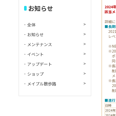
お知らせ
202
該当メ
詳細に
全体
■長期
202
お知らせ
レベル
メンテナンス
※NE
※20
イベント
ポイ
同一メ
アップデート
※長期
削除待
ショップ
メイプ
※長期
メイプル散歩路
202
削除
■進行
日時
2024
2024