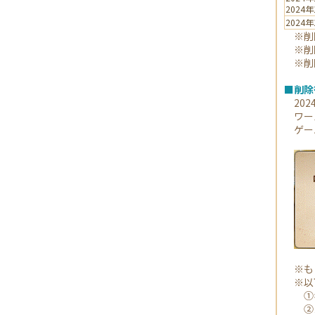
2024
2024
※削除
※削除
※削除
■削除
202
ワール
ゲーム
※もし
※以下
①ギ
②メイ