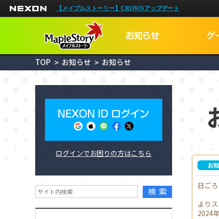
NEXON
【メイプルストーリー】CROWNアップデート
TOP
お知らせ
お知らせ
NEXON I
ログインでお困りの方はこちら
メイプルID
お
日ごろ
検索
よりス
202