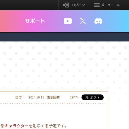
ログイン
YouTube
X
Discord
日付：
2024.10.15
表示回数：
29774
一部
キャラクター
を削除する予定です。