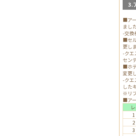
3.
■ア
まし
-交
■セ
更し
-ク
セン
■ホ
変更
-ク
した
※リ
■ア
レ
1
2
3