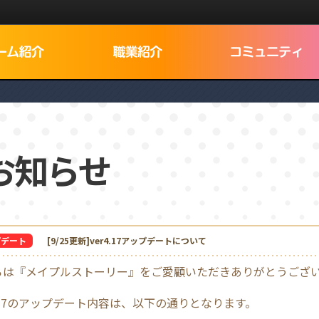
Dログイン
お知らせ
でNEXON IDを検索
プデート
[9/25更新]ver4.17アップデートについて
ろは『メイプルストーリー』をご愛顧いただきありがとうござ
4.17のアップデート内容は、以下の通りとなります。