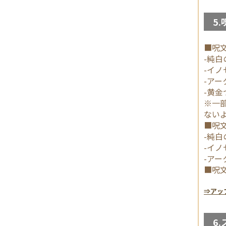
5.
■呪
-純白
-イノ
-アー
-黄金
※一
ない
■呪
-純白
-イノ
-アー
■呪
⇒アッ
6.