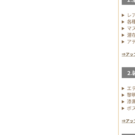
レ
各
マ
潜
ア
⇒アッ
2.
エ
黎
漆
ボ
⇒アッ