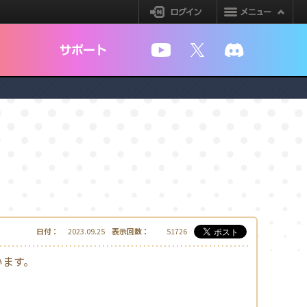
ログイン
YouTube
X
Discord
日付：
2023.09.25
表示回数：
51726
います。