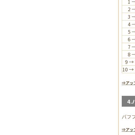
1 
2 
3 
4 
5 
6 
7 
8 
9 →
10 →
⇒アッ
4.
バフ
⇒アッ