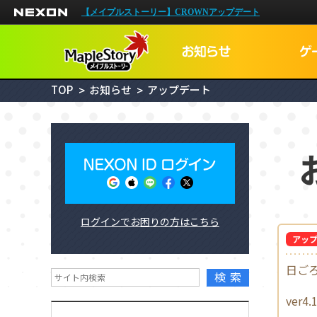
NEXON
【メイプルストーリー】CROWNアップデート
TOP
お知らせ
アップデート
NEXON I
ログインでお困りの方はこちら
メイプルID
アッ
日ご
検索
ver