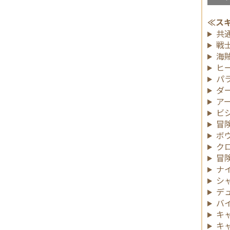
≪ス
共
戦
海
ヒ
パ
ダ
ア
ビ
冒
ボ
ク
冒
ナ
シ
デ
バ
キ
キ