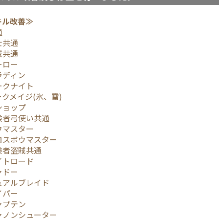
キル改善≫
通
士共通
賊共通
ーロー
ラディン
ークナイト
ークメイジ(氷、雷)
ショップ
険者弓使い共通
ウマスター
ロスボウマスター
険者盗賊共通
イトロード
ャドー
ュアルブレイド
イパー
ャプテン
ャノンシューター