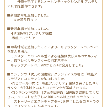
任務を完了するとオーセンティックシンボル:アルテリ
ア10個を獲得できます。
■新規勲章を追加しました。
- また逢う日まで
■新規業績を追加しました。
-[地域探検] アルテリア探検
-戦艦アルテリア
■該当地域を追加したことにより、キャラクターレベルが289
を超える場合、
モンスターとのレベル差による経験値及びメルペナルティ
ー、適正レベルモンスターの判定基準を
キャラクターレベル289から294に変更しました。
■コンテンツ「次元の図書館」グランディスの書に「戦艦ア
ルテリア」コンテンツを追加しました。
-同じワールド内に「戦艦アルテリア」業績を完了したキャ
ラクターが1体以上いるとコンテンツが解禁されます。
-コンテンツ解禁後「[次元の図書館] 図書館を訪問してくだ
さい」クエストを完了した100レベル以上のキャラクター、
ストーリークエストチャプター2を完了したゼロキャラク
ターでコンテンツに入場できます。