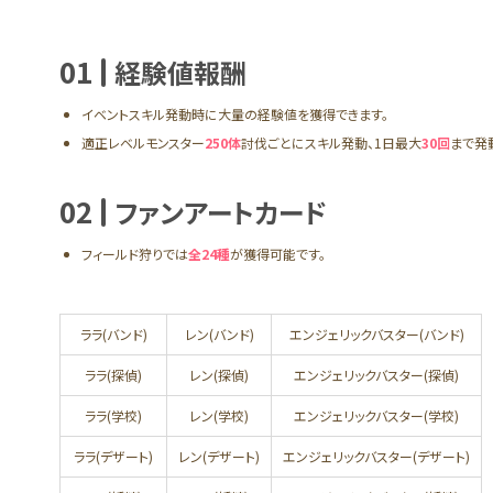
01
経験値報酬
報酬
イベントスキル発動時に大量の経験値を獲得できます。
適正レベルモンスター
250体
討伐ごとにスキル発動、1日最大
30回
まで発
02
ファンアートカード
フィールド狩りでは
全24種
が獲得可能です。
ララ(バンド)
レン(バンド)
エンジェリックバスター(バンド)
ララ(探偵)
レン(探偵)
エンジェリックバスター(探偵)
ララ(学校)
レン(学校)
エンジェリックバスター(学校)
ララ(デザート)
レン(デザート)
エンジェリックバスター(デザート)