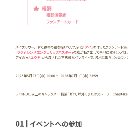
報酬
経験値報酬
ファンアートカード
メイプルワールドで趣味の絵を描いていた少女
「アイ」
の作ったファンアート集
「ララ」「レン」「エンジェリックバスター」
の絵が動き出して各地に散らばってし
アイの兄
「ユウキ」
から渡された不思議なペンライトで、各地に散らばったファ
イベント概
要
2026年5月27日(水) 10:00 ～ 2026年7月1日(水) 23:59
レベル101以上のキャラクター(職業「ゼロ」以外)、またはストーリーChapter
01
イベントへの参加
イベントの