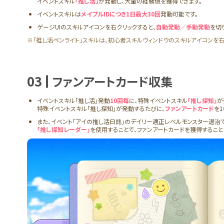
イベントスキル
「推し活」
が発動し、大量の経験値を獲得できます。
イベントスキルは
メイプルIDにつき1日最大30回
発動可能です。
ゲージUIのスキルアイコンを右クリックすると、
自動発動／手動発動
を切
※「推し活ペンライト」スキルは、初心者スキルウィンドウのスキルアイコンを右
03
ファンアートカード収集
イベントスキル「推し活」発動
10回毎
に、特殊イベントスキル
「推し探知」
が
特殊イベントスキル「推し探知」が発動するたびに、
ファンアートカード
を
また、イベント「アイの推し活日誌」のデイリー適正レベルモンスター退治
「推し探知レーダー」
を使用することで、ファンアートカードを獲得すること