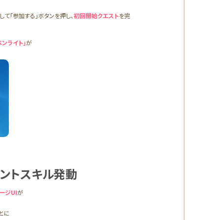
して「参加する」ボタンを押し、
初回開始クエスト
を完
ペンライト」
が
ントスキル発動
ージUI
が
とに