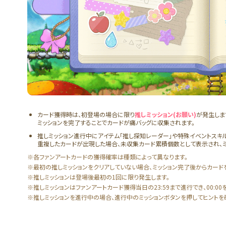
カード獲得時は、初登場の場合に限り
推しミッション(お願い)
が発生しま
ミッションを完了することでカードが痛バッグに収集されます。
推しミッション進行中にアイテム「推し探知レーダー」や特殊イベントスキル
重複したカードが出現した場合、未収集カード累積個数として表示され、
※各ファンアートカードの獲得確率は種類によって異なります。
※最初の推しミッションをクリアしていない場合、ミッション完了後からカード
※推しミッションは登場後最初の1回に限り発生します。
※推しミッションはファンアートカード獲得当日の23:59まで進行でき、00:
※推しミッションを進行中の場合、進行中のミッションボタンを押してヒントを