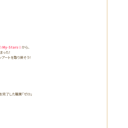
☆My-Stars☆
から、
まった！
ンアートを取り戻そう！
開催期間
イベント参
2を完了した職業「ゼロ」