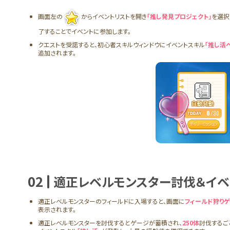
進め方
画面左の
からイベントリストを開き
「推し発見プロジェクト」
を選択
了することでイベントに参加します。
クエストを受諾すると、初心者スキルウィンドウにイベントスキル
「推し活
追加されます。
02
適正レベルモンスター討伐＆イベ
適正レベルモンスターのフィールドに入場すると、画面に
フィールド狩りゲ
表示されます。
適正レベルモンスターを討伐するとゲージが蓄積され、
250体
討伐するご