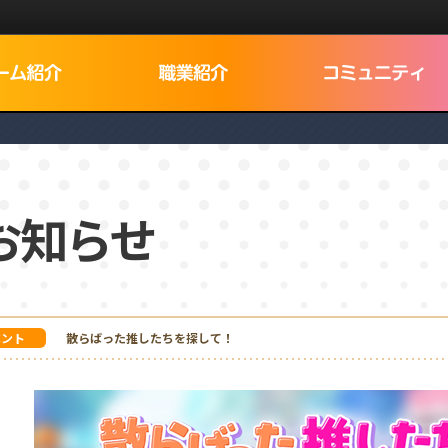
Dログイン
お知らせ
でNEXON IDを検索
ベント
散らばった推したちを探して！