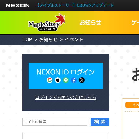
NEXON
【メイプルストーリー】CROWNアップデート
TOP
お知らせ
イベント
NEXON I
ログインでお困りの方はこちら
メイプルID
イ
検索