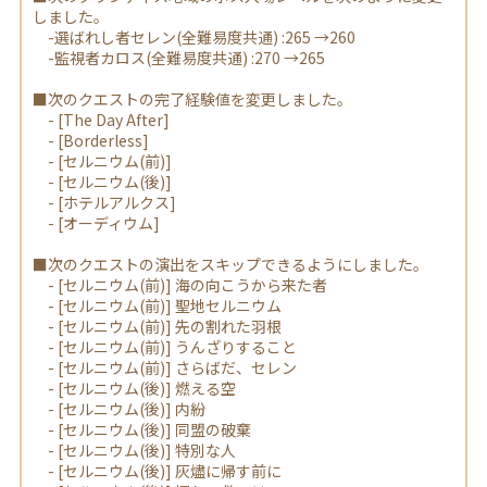
しました。
-選ばれし者セレン(全難易度共通) :265 →260
-監視者カロス(全難易度共通) :270 →265
■次のクエストの完了経験値を変更しました。
- [The Day After]
- [Borderless]
- [セルニウム(前)]
- [セルニウム(後)]
- [ホテルアルクス]
- [オーディウム]
■次のクエストの演出をスキップできるようにしました。
- [セルニウム(前)] 海の向こうから来た者
- [セルニウム(前)] 聖地セルニウム
- [セルニウム(前)] 先の割れた羽根
- [セルニウム(前)] うんざりすること
- [セルニウム(前)] さらばだ、セレン
- [セルニウム(後)] 燃える空
- [セルニウム(後)] 内紛
- [セルニウム(後)] 同盟の破棄
- [セルニウム(後)] 特別な人
- [セルニウム(後)] 灰燼に帰す前に