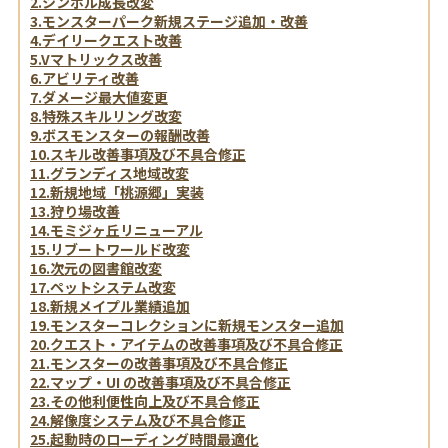
2.シンボル成長改変
3.モンスターパーク新規ステージ追加・改善
4.デイリークエスト改善
5.Vマトリックス改善
6.アビリティ改善
7.ダメージ最大値変更
8.特殊スキルリング改変
9.ボスモンスターの報酬改善
10.スキル改善事項及び不具合修正
11.グランディス地域改変
12.新規地域「桃源郷」実装
13.狩り場改善
14.モミジヶ丘リニューアル
15.リブートワールド改変
16.次元の図書館改変
17.ペットシステム改変
18.新規メイプル業績追加
19.モンスターコレクションに新規モンスター追加
20.クエスト・アイテムの改善事項及び不具合修正
21.モンスターの改善事項及び不具合修正
22.マップ・UI の改善事項及び不具合修正
23.その他利便性向上及び不具合修正
24.解像度システム及び不具合修正
25.起動時のローディング時間最適化