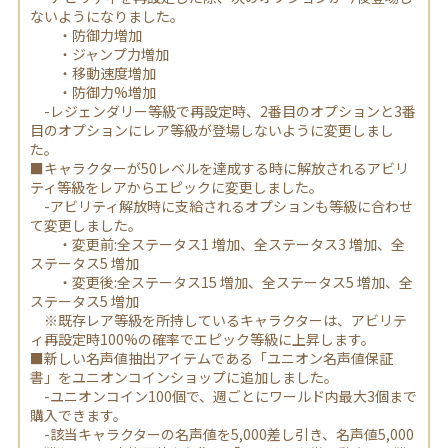
ないようになりました。
・防御力増加
・ジャンプ力増加
・移動速度増加
・防御力%増加
-レジェンダリー等級で再設定時、2番目のオプションと3番
目のオプションにレア等級が登場しないように変更しまし
た。
■キャラクターが50レベルを達成する時に解放されるアビリ
ティ等級をレアからエピックに変更しました。
-アビリティ解放時に支給されるオプションも等級に合わせ
て変更しました。
・変更前:全ステータス1 増加、全ステータス3 増加、全
ステータス5 増加
・変更後:全ステータス15 増加、全ステータス5 増加、全
ステータス5 増加
※既存レア等級を所持しているキャラクターは、アビリテ
ィ再設定時100%の確率でエピック等級に上昇します。
■新しい名声値抽出アイテムである「ユニオン名声値保証
書」をユニオンコインショップに追加しました。
-ユニオンコイン100個で、週ごとにワールド内最大3個まで
購入できます。
-該当キャラクターの名声値を5,000差し引き、名声値5,000