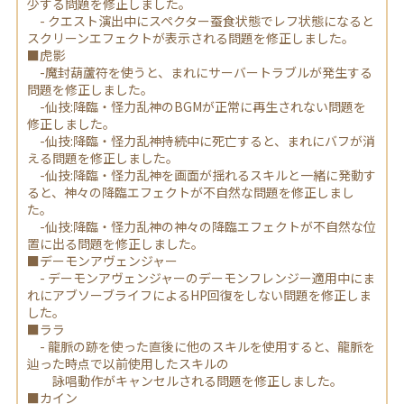
少する問題を修正しました。
- クエスト演出中にスペクター蚕食状態でレフ状態になると
スクリーンエフェクトが表示される問題を修正しました。
■虎影
-魔封葫蘆符を使うと、まれにサーバートラブルが発生する
問題を修正しました。
-仙技:降臨・怪力乱神のBGMが正常に再生されない問題を
修正しました。
-仙技:降臨・怪力乱神持続中に死亡すると、まれにバフが消
える問題を修正しました。
-仙技:降臨・怪力乱神を画面が揺れるスキルと一緒に発動す
ると、神々の降臨エフェクトが不自然な問題を修正しまし
た。
-仙技:降臨・怪力乱神の神々の降臨エフェクトが不自然な位
置に出る問題を修正しました。
■デーモンアヴェンジャー
- デーモンアヴェンジャーのデーモンフレンジー適用中にま
れにアブソーブライフによるHP回復をしない問題を修正しま
した。
■ララ
- 龍脈の跡を使った直後に他のスキルを使用すると、龍脈を
辿った時点で以前使用したスキルの
詠唱動作がキャンセルされる問題を修正しました。
■カイン