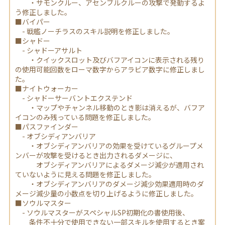
・サモンクルー、アセンブルクルーの攻撃で発動するよ
う修正しました。
■バイパー
- 戦艦ノーチラスのスキル説明を修正しました。
■シャドー
- シャドーアサルト
・クイックスロット及びバフアイコンに表示される残り
の使用可能回数をローマ数字からアラビア数字に修正しまし
た。
■ナイトウォーカー
- シャドーサーバントエクステンド
・マップやチャンネル移動のとき影は消えるが、バフア
イコンのみ残っている問題を修正しました。
■パスファインダー
- オブシディアンバリア
・オブシディアンバリアの効果を受けているグループメ
ンバーが攻撃を受けるとき出力されるダメージに、
オブシディアンバリアによるダメージ減少が適用され
ていないように見える問題を修正しました。
・オブシディアンバリアのダメージ減少効果適用時のダ
メージ減少量の小数点を切り上げるように修正しました。
■ソウルマスター
- ソウルマスターがスペシャルSP初期化の書使用後、
条件不十分で使用できない一部スキルを使用するとき案