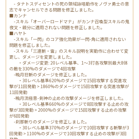
- タナトスディセントの死の領域詠唱動作をノヴァ勇士の意
志でキャンセルできる問題を修正しました。
■カンナ
-スキル「オーバーロードマナ」 がカンナ召喚型スキルの鬼
夜叉・親分に適用されない問題を修正しました。
■ハヤト
-スキル「一閃」のコア強化効果が一閃-角に適用されない
問題を修正しました。
-スキル「三連斬・雷」のスキル説明を実動作に合わせて変
更し、ダメージを変更しました。
・ダメージ変更: 20レベル基準、1～3打各攻撃別最大8体
の敵を330%のダメージで4回攻撃
-暁月狂斬のダメージを修正しました。
・30レベル基準620%のダメージで15回攻撃する突進攻
撃が11回発動 > 1860%のダメージで15回攻撃する突進攻撃が
11回発動
-暁月流極意-剣神の止めの攻撃ダメージを修正しました。
・30レベル基準660%のダメージで8回攻撃する止めの攻
撃が3回発動 > 2000%のダメージで15回攻撃する止めの攻撃
が6回発動
-刹那斬りのダメージを修正しました。
・30レベル基準370%のダメージで10回攻撃する斬撃が3
回発動 > 1100%のダメージで10回攻撃する止めの攻撃が3回