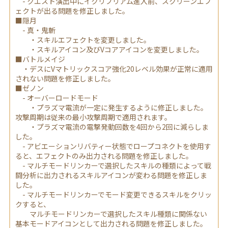
- クエスト演出中にイクリブリアム進入前、スクリーンエフ
ェクトが出る問題を修正しました。
■隠月
- 真・鬼斬
・スキルエフェクトを変更しました。
・スキルアイコン及びVコアアイコンを変更しました。
■バトルメイジ
・デスにVマトリックスコア強化20レベル効果が正常に適用
されない問題を修正しました。
■ゼノン
- オーバーロードモード
・プラズマ電流が一定に発生するように修正しました。
攻撃周期は従来の最小攻撃周期で適用されます。
・プラズマ電流の電撃発動回数を4回から2回に減らしま
した。
- アビエーションリバティー状態でロープコネクトを使用す
ると、エフェクトのみ出力される問題を修正しました。
- マルチモードリンカーで選択したスキルの種類によって戦
闘分析に出力されるスキルアイコンが変わる問題を修正しま
した。
- マルチモードリンカーでモード変更できるスキルをクリッ
クすると、
マルチモードリンカーで選択したスキル種類に関係ない
基本モードアイコンとして出力される問題を修正しました。