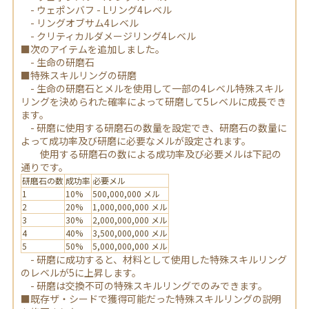
- ウェポンバフ - Lリング4レベル
- リングオブサム4レベル
- クリティカルダメージリング4レベル
■次のアイテムを追加しました。
- 生命の研磨石
■特殊スキルリングの研磨
- 生命の研磨石とメルを使用して一部の4レベル特殊スキル
リングを決められた確率によって研磨して5レベルに成長でき
ます。
- 研磨に使用する研磨石の数量を設定でき、研磨石の数量に
よって成功率及び研磨に必要なメルが設定されます。
使用する研磨石の数による成功率及び必要メルは下記の
通りです。
研磨石の数
成功率
必要メル
1
10%
500,000,000 メル
2
20%
1,000,000,000 メル
3
30%
2,000,000,000 メル
4
40%
3,500,000,000 メル
5
50%
5,000,000,000 メル
- 研磨に成功すると、材料として使用した特殊スキルリング
のレベルが5に上昇します。
- 研磨は交換不可の特殊スキルリングでのみできます。
■既存ザ・シードで獲得可能だった特殊スキルリングの説明