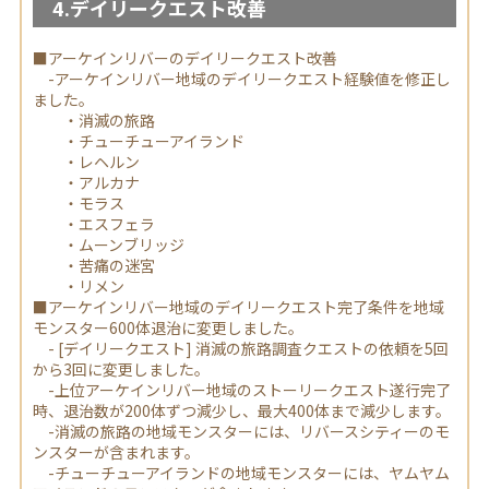
4.デイリークエスト改善
■アーケインリバーのデイリークエスト改善
-アーケインリバー地域のデイリークエスト経験値を修正し
ました。
・消滅の旅路
・チューチューアイランド
・レヘルン
・アルカナ
・モラス
・エスフェラ
・ムーンブリッジ
・苦痛の迷宮
・リメン
■アーケインリバー地域のデイリークエスト完了条件を地域
モンスター600体退治に変更しました。
- [デイリークエスト] 消滅の旅路調査クエストの依頼を5回
から3回に変更しました。
-上位アーケインリバー地域のストーリークエスト遂行完了
時、退治数が200体ずつ減少し、最大400体まで減少します。
-消滅の旅路の地域モンスターには、リバースシティーのモ
ンスターが含まれます。
-チューチューアイランドの地域モンスターには、ヤムヤム