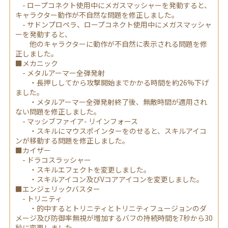
- ロープコネクト使用中にメガスマッシャーを発動すると、
キャラクター動作が不自然な問題を修正しました。
- サドンプロペラ、ロープコネクト使用中にメガスマッシャ
ーを発動すると、
他のキャラクターに動作が不自然に表示される問題を修
正しました。
■メカニック
- メタルアーマー全弾発射
・長押ししてから攻撃開始までかかる時間を約26%下げ
ました。
・メタルアーマー全弾発射終了後、無敵時間が適用され
ない問題を修正しました。
- マッシブファイア- リインフォース
・スキルにマウスポインターをのせると、スキルアイコ
ンが移動する問題を修正しました。
■カイザー
- ドラコスラッシャー
・スキルエフェクトを変更しました。
・スキルアイコン及びVコアアイコンを変更しました。
■エンジェリックバスター
- トリニティ
・的中するとトリニティとトリニティフュージョンのダ
メージ及び防御率無視が増加するバフの持続時間を7秒から30
秒に変更しました。