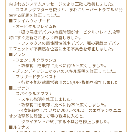
内されるシステムメッセージをより正確に改善しました。
- コスミックマターを使うと、まれにサーバートラブルが発
生する問題を修正しました。
■フレイムウィザード
- オービタルフレイムIV
・狐の悪戯デバフの持続時間がオービタルフレイム攻撃
時にすぐ更新されるよう改善しました。
・フォックスの属性耐性減少デバフ、狐の悪戯のデバフ
エフェクトが不自然な位置に出る不具合を修正しました。
■アラン
- フェンリルクラッシュ
・攻撃範囲を既存に比べに約15%広くしました。
- ブランディッシュマッハのスキル説明を修正しました。
- ブリザードテンペスト
・行動不能状態異常適用のON/OFF機能を追加しました。
■エヴァン
- スパイラルオブマナ
・スキル説明を修正しました。
・攻撃範囲を既存に比べに約29%広くしました。
・4次転職をしていない200レベル以上のエヴァンをユニ
オン攻撃隊に登録して竜の戦場に入ると、
クライアントが終了する不具合を修正しました。
■ルミナス