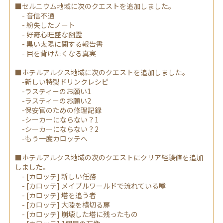
■セルニウム地域に次のクエストを追加しました。
- 音信不通
- 紛失したノート
- 好奇心旺盛な幽霊
- 黒い太陽に関する報告書
- 目を背けたくなる真実
■ホテルアルクス地域に次のクエストを追加しました。
-新しい特製ドリンクレシピ
-ラスティーのお願い1
-ラスティーのお願い2
-保安官のための修理記録
-シーカーにならない？1
-シーカーにならない？2
-もう一度カロッテへ
■ホテルアルクス地域の次のクエストにクリア経験値を追加
しました。
- [カロッテ] 新しい任務
- [カロッテ] メイプルワールドで流れている噂
- [カロッテ] 塔を追う者
- [カロッテ] 大陸を横切る扉
- [カロッテ] 崩壊した塔に残ったもの