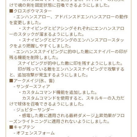
けで魂の剣を固定状態に召喚できるようにしました。
■クロスボウマスター
- エンハンスアロー、アドバンスドエンハンスアローの動作
を変更しました。
・スナイピングとピアシングそれぞれにエンハンスアロ
ーのスタックが溜まるようにしました。
・スナイピングとピアシングのエンハンスアロースタッ
クをより把握しやすくしました。
- エンハンススナイピングに的中した敵にスナイパーの印が
残る機能を削除しました。
スナイピングが的中した敵に印を残すようにしました。
印が残っている敵をエンハンススナイピングで攻撃する
と、追加攻撃が発生するようにしました。
■アークメイジ(氷、雷)
- サンダースフィア
・カスタムコマンド機能を追加しました。
カスタムコマンドを使用すると、スキルキーの入力だ
けで球体を召喚できるようにしました。
- ジュピターサンダー
・感電した敵に適用される最終ダメージ上昇効果がフロ
ーズンライトニングに適用されないようにしました。
■キャプテン
- オフェンスフォーム