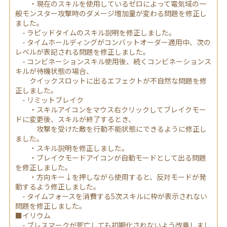
・現在のスキルを使用しているゼロによって電気域の一
般モンスター攻撃時のダメージ増加量が変わる問題を修正し
ました。
- ラピッドタイムのスキル説明を修正しました。
- タイムホールディングがコンバットオーダー適用中、次の
レベルが表記される問題を修正しました。
- コンビネーションスキル使用後、続くコンビネーションス
キルが待機状態の場合、
クイックスロットに出るエフェクトが不自然な問題を修
正しました。
- リミットブレイク
・スキルアイコンをマウス右クリックしてブレイクモー
ドに変更後、スキルが終了するとき、
攻撃を受けた敵を行動不能状態にできるように修正し
ました。
・スキル説明を修正しました。
・ブレイクモードアイコンが自動モードとして出る問題
を修正しました。
・方向キー↓を押しながら使用すると、反対モードが発
動するよう修正しました。
- タイムフォースを消費する5次スキルに枠が表示されない
問題を修正しました。
■イリウム
- ブレスマークが死亡しても初期化されないよう改善しまし