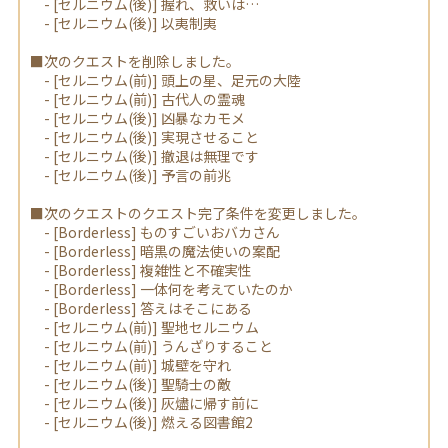
- [セルニウム(後)] 握れ、救いは…
- [セルニウム(後)] 以夷制夷
■次のクエストを削除しました。
- [セルニウム(前)] 頭上の星、足元の大陸
- [セルニウム(前)] 古代人の霊魂
- [セルニウム(後)] 凶暴なカモメ
- [セルニウム(後)] 実現させること
- [セルニウム(後)] 撤退は無理です
- [セルニウム(後)] 予言の前兆
■次のクエストのクエスト完了条件を変更しました。
- [Borderless] ものすごいおバカさん
- [Borderless] 暗黒の魔法使いの案配
- [Borderless] 複雑性と不確実性
- [Borderless] 一体何を考えていたのか
- [Borderless] 答えはそこにある
- [セルニウム(前)] 聖地セルニウム
- [セルニウム(前)] うんざりすること
- [セルニウム(前)] 城壁を守れ
- [セルニウム(後)] 聖騎士の敵
- [セルニウム(後)] 灰燼に帰す前に
- [セルニウム(後)] 燃える図書館2