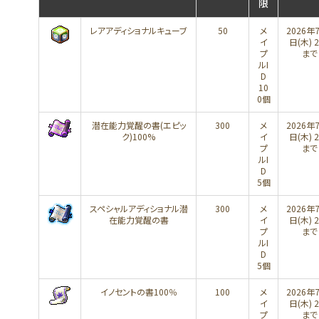
限
レアアディショナルキューブ
50
メ
2026年
イ
日(木) 2
プ
まで
ルI
D
10
0個
潜在能力覚醒の書(エピッ
300
メ
2026年
ク)100%
イ
日(木) 2
プ
まで
ルI
D
5個
スペシャルアディショナル潜
300
メ
2026年
在能力覚醒の書
イ
日(木) 2
プ
まで
ルI
D
5個
イノセントの書100％
100
メ
2026年
イ
日(木) 2
プ
まで