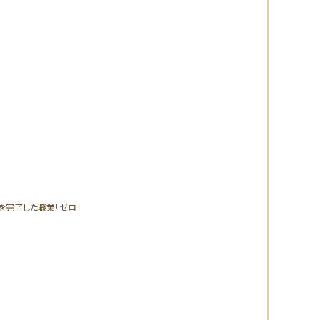
開催期間
イベント参
2を完了した職業「ゼロ」