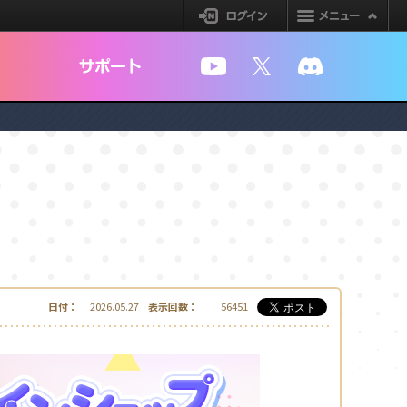
ログイン
YouTube
X
Discord
日付：
2026.05.27
表示回数：
56451