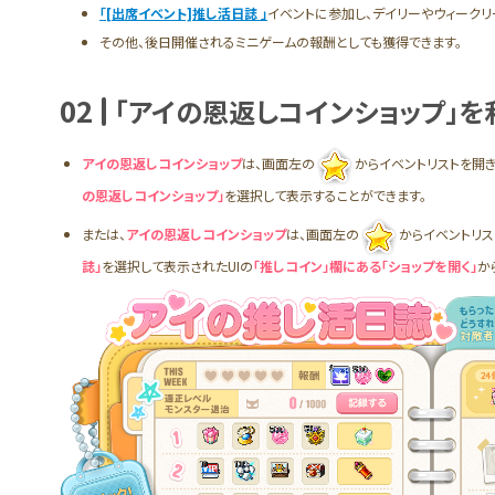
「[出席イベント]推し活日誌 」
イベントに参加し、デイリーやウィークリ
その他、後日開催されるミニゲームの報酬としても獲得できます。
02
「アイの恩返しコインショップ」を
アイの恩返しコインショップ
は、画面左の
からイベントリストを開
の恩返しコインショップ」
を選択して表示することができます。
または、
アイの恩返しコインショップ
は、画面左の
からイベントリス
誌」
を選択して表示されたUIの
「推しコイン」欄にある「ショップを開く」
か