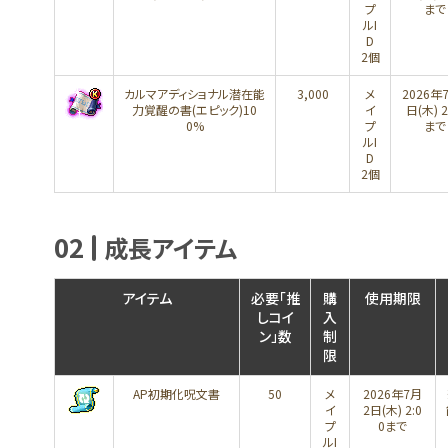
プ
まで
ルI
D
2個
カルマアディショナル潜在能
3,000
メ
2026年
力覚醒の書(エピック)10
イ
日(木) 2
0%
プ
まで
ルI
D
2個
02
成長アイテム
アイテム
必要「推
購
使用期限
しコイ
入
ン」数
制
限
AP初期化呪文書
50
メ
2026年7月
イ
2日(木) 2:0
プ
0まで
ルI