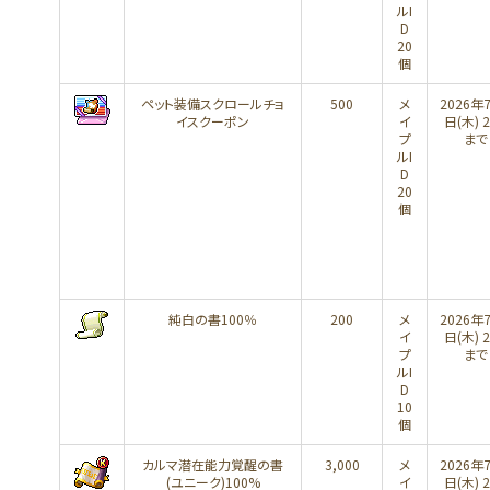
ルI
D
20
個
ペット装備スクロールチョ
500
メ
2026年
イスクーポン
イ
日(木) 2
プ
まで
ルI
D
20
個
純白の書100％
200
メ
2026年
イ
日(木) 2
プ
まで
ルI
D
10
個
カルマ潜在能力覚醒の書
3,000
メ
2026年
(ユニーク)100%
イ
日(木) 2