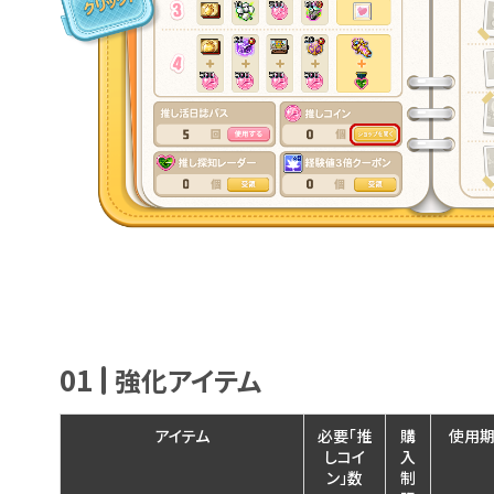
01
強化アイテム
ショップ交
換アイテム
アイテム
必要「推
購
使用
しコイ
入
ン」数
制