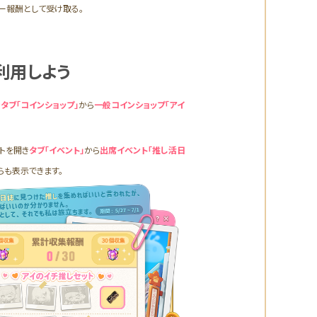
ー報酬として受け取る。
利用しよう
き
タブ「コインショップ」
から
一般コインショップ「アイ
トを開き
タブ「イベント」
から
出席イベント「推し活日
らも表示できます。