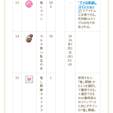
13
推
50
-
「
アイの恩返し
し
0
コインショッ
コ
プ
」でアイテム
イ
と交換できる。
ン
所持数はメイ
プルID内で共
有される。
14
カ
50
20
ル
26
マ
年7
黒
月2
い
日
転
(木)
生
02:
の
00
炎
15
推
1
使用すると、
し
「推し額縁」か
額
ら1つを選択し
縁
て獲得できる。
チ
※選択できる
ョ
のは獲得済み
イ
のファンアート
ス
と同じデザイン
ク
の「推し額縁」