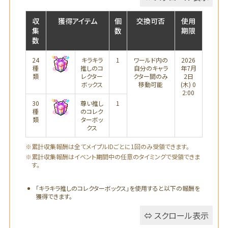
収
獲得アイテム
個
交換可否
使用
集
数
期限
数
24
キラキラ
1
ワールド内の
2026
種
推しのコ
自分のキャラ
年7月
類
レクター
クター間のみ
2日
ボックス
移動可能
(木) 0
2:00
30
尊い推し
1
種
のコレク
類
ターボッ
クス
※累計収集報酬は全てメイプルIDごとに1回のみ受領できます。
※累計収集報酬はイベント期間中の任意のタイミングで受領できま
す。
「キラキラ推しのコレクターボックス」を使用すると以下の報酬を
獲得できます。