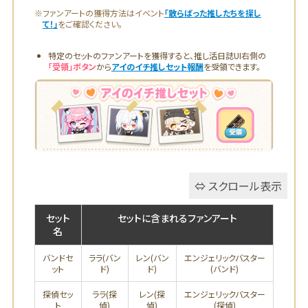
※ファンアートの獲得方法はイベント
「散らばった推したちを探し
て！」
をご確認ください。
特定のセットのファンアートを獲得すると、推し活日誌UI右側の
「受領」ボタン
から
アイのイチ推しセット報酬
を受領できます。
セット
セットに含まれるファンアート
名
バンドセ
ララ(バン
レン(バン
エンジェリックバスター
ット
ド)
ド)
(バンド)
探偵セッ
ララ(探
レン(探
エンジェリックバスター
ト
偵)
偵)
(探偵)