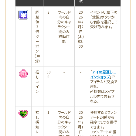
限
経
3
ワールド
20
イベントUI左下の
験
内の自
26
「受領」ボタンか
値
分のキャ
年7
ら個数を選択して
3
ラクター
月2
受け取れます。
倍
間のみ
日
ク
移動可
(木)
ー
能
02:
ポ
00
ン
(30
分)
推
50
-
-
「
アイの恩返しコ
し
0
インショップ
」で
コ
アイテムと交換で
イ
きる。
ン
所持数はメイプ
ルID内で共有さ
れる。
推
1
ワールド
20
使用するとファン
し
内の自
26
アート24種から
探
分のキャ
年7
確率で1つを獲得
知
ラクター
月1
できます。
レ
間のみ
日
ファンアートの獲