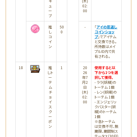
キ
(木)
ュ
02:
ー
00
ブ
推
50
-
「
アイの恩返し
し
0
コインショッ
コ
プ
」でアイテム
イ
と交換できる。
ン
所持数はメイ
プルID内で共
有される。
18
推
1
20
使用すると以
しト
26
下から1つを選
ー
年7
択して獲得。
テ
月2
- ララ(妖精)の
ム
日
トーテム 1個
チ
(木)
- レン(妖精)の
ョ
02:
トーテム 1個
イ
00
- エンジェリッ
ス
クバスター(妖
ク
精)のトーテム
ー
1個
ポ
※各トーテム
ン
は交換不可、無
期限、期間制ス
テータス(30日)