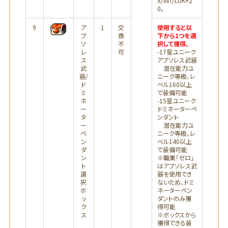
X/INT/LUK+2
0。
9
ア
1
交
使用すると以
ブ
換
下から1つを選
ソ
不
択して獲得。
レ
可
-17星ユニーク
ス
アブソレス武器
武
潜在能力ユ
器/
ニーク等級、レ
ド
ベル160以上
ミ
で装備可能
ネ
-15星ユニーク
ー
ドミネーターペ
タ
ンダント
ー
潜在能力ユ
ペ
ニーク等級、レ
ン
ベル140以上
ダ
で装備可能
ン
※職業「ゼロ」
ト
はアブソレス武
選
器を使用でき
択
ないため、ドミ
ボ
ネーターペン
ッ
ダントのみ獲
ク
得可能
ス
※ボックスから
獲得できる装