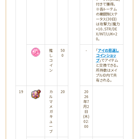
付きで獲得。
※各トーテム
の期間制ステ
ータス(30日)
は攻撃力/魔力
+10、STR/DE
X/INT/LUK+2
0。
推
50
-
「
アイの恩返し
し
0
コインショッ
コ
プ
」でアイテム
イ
と交換できる。
ン
所持数はメイ
プルID内で共
有される。
19
カ
20
20
ル
26
マ
年7
メ
月2
ガ
日
キ
(木)
ュ
02:
ー
00
ブ