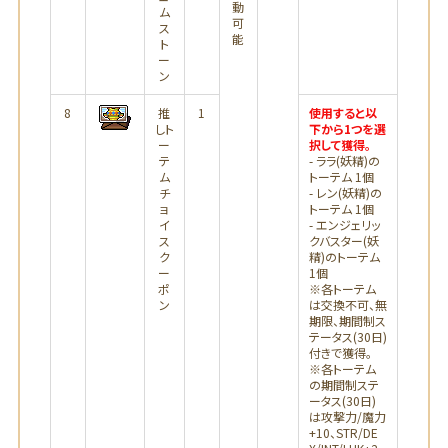
動
ム
可
ス
能
ト
ー
ン
8
推
1
使用すると以
しト
下から1つを選
ー
択して獲得。
テ
- ララ(妖精)の
ム
トーテム 1個
チ
- レン(妖精)の
ョ
トーテム 1個
イ
- エンジェリッ
ス
クバスター(妖
ク
精)のトーテム
ー
1個
ポ
※各トーテム
ン
は交換不可、無
期限、期間制ス
テータス(30日)
付きで獲得。
※各トーテム
の期間制ステ
ータス(30日)
は攻撃力/魔力
+10、STR/DE