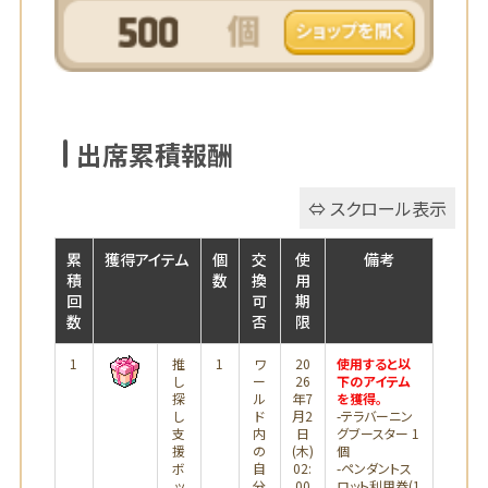
出席累積報酬
累
獲得アイテム
個
交
使
備考
積
数
換
用
回
可
期
数
否
限
1
推
1
ワ
20
使用すると以
し
ー
26
下のアイテム
探
ル
年7
を獲得。
し
ド
月2
-テラバーニン
支
内
日
グブースター 1
援
の
(木)
個
ボ
自
02:
-ペンダントス
ッ
分
00
ロット利用券(1