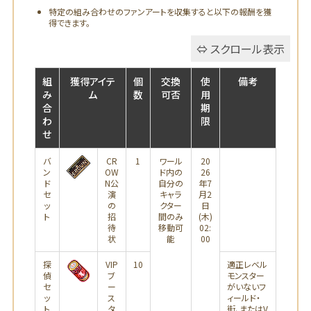
特定の組み合わせのファンアートを収集すると以下の報酬を獲
得できます。
組
獲得アイテ
個
交換
使
備考
み
ム
数
可否
用
合
期
わ
限
せ
バ
CR
1
ワール
20
ン
OW
ド内の
26
ド
N公
自分の
年7
セ
演
キャラ
月2
ッ
の
クター
日
ト
招
間のみ
(木)
待
移動可
02:
状
能
00
探
VIP
10
適正レベル
偵
ブ
モンスター
セ
ー
がいないフ
ッ
ス
ィールド・
ト
タ
街、またはV