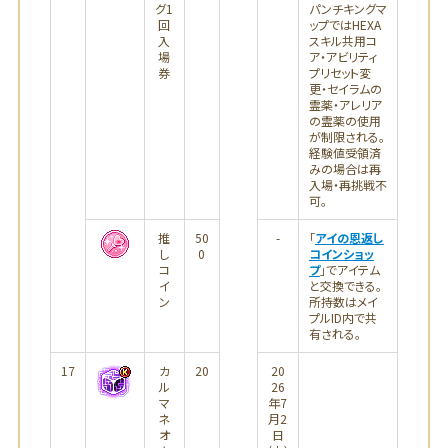
グ1
パンチキングマ
回
ップではHEXA
入
スキル共用コ
場
ア・アビリティ
券
プリセット変
更・セイラムの
霊薬・アレリア
の霊薬の使用
が制限される。
経験値受領済
みの場合は再
入場・再挑戦不
可。
推
50
-
「
アイの恩返し
し
0
コインショッ
コ
プ
」でアイテム
イ
と交換できる。
ン
所持数はメイ
プルID内で共
有される。
17
カ
20
20
ル
26
マ
年7
ネ
月2
オ
日