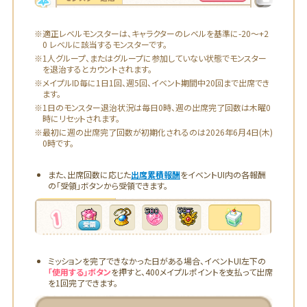
※適正レベルモンスターは、キャラクターのレベルを基準に-20～+2
0 レベルに該当するモンスターです。
※1人グループ、またはグループに参加していない状態でモンスター
を退治するとカウントされます。
※メイプルID毎に1日1回、週5回、イベント期間中20回まで出席でき
ます。
※1日のモンスター退治状況は毎日0時、週の出席完了回数は木曜0
時にリセットされます。
※最初に週の出席完了回数が初期化されるのは2026年6月4日(木)
0時です。
また、出席回数に応じた
出席累積報酬
をイベントUI内の各報酬
の「受領」ボタンから受領できます。
ミッションを完了できなかった日がある場合、イベントUI左下の
「使用する」ボタン
を押すと、400メイプルポイントを支払って出席
を1回完了できます。