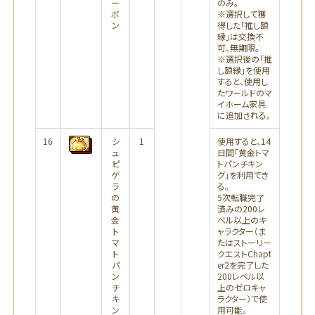
ー
のみ。
ポ
※選択して獲
ン
得した「推し額
縁」は交換不
可、無期限。
※選択後の「推
し額縁」を使用
すると、使用し
たワールドのマ
イホーム家具
に追加される。
16
シ
1
使用すると、14
ュ
日間「黄金トマ
ピ
トパンチキン
ゲ
グ」を利用でき
ラ
る。
の
5次転職完了
黄
済みの200レ
金
ベル以上のキ
ト
ャラクター（ま
マ
たはストーリー
ト
クエストChapt
パ
er2を完了した
ン
200レベル以
チ
上のゼロキャ
キ
ラクター）で使
ン
用可能。