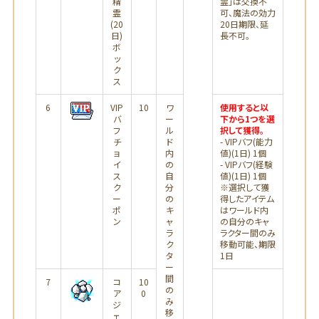
精
霊」は交換不
霊
可、魔法の効力
(20
20日期限、延
日)
長不可。
ボ
ッ
ク
ス
6
VIP
10
ワ
使用すると以
バ
ー
下から1つを選
フ
ル
択して獲得。
チ
ド
- VIPバフ(能力
ョ
内
値)(1日) 1個
イ
の
- VIPバフ(経験
ス
自
値)(1日) 1個
ク
分
※選択して獲
ー
の
得したアイテム
ポ
キ
はワールド内
ン
ャ
の自分のキャ
ラ
ラクター間のみ
ク
移動可能、期限
タ
1日
ー
間
7
コ
10
の
ア
0
み
ジ
移
ェ