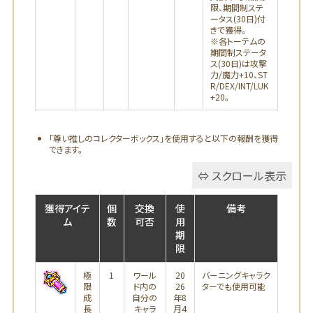
限、期間制ステ
ータス(30日)付
きで獲得。
※各トーテムの
期間制ステータ
ス(30日)は攻撃
力/魔力+10、ST
R/DEX/INT/LUK
+20。
「尊い推しのコレクターボックス」を使用すると以下の報酬を獲得
できます。
獲得アイテ
個
交換
使
備考
ム
数
可否
用
期
限
極
1
ワール
20
バーニングキャラク
限
ド内の
26
ターでも使用可能
成
自分の
年8
長
キャラ
月4