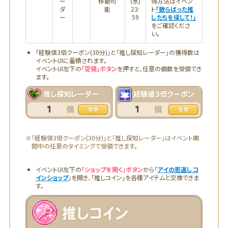
ー
移動可
(水)
得方法はイベン
ダ
能
23:
ト
「散らばった推
ー
59
したちを探して！」
をご確認くださ
い。
「経験値3倍クーポン(30分)」と「推し探知レーダー」の獲得数は
イベントUIに蓄積されます。
イベントUI左下の
「受領」ボタン
を押すと、任意の個数を受領でき
ます。
※「経験値3倍クーポン(30分)」と「推し探知レーダー」はイベント期
間中の任意のタイミングで受領できます。
イベントUI左下の
「ショップを開く」ボタン
から「
アイの恩返しコ
インショップ
」を開き、「推しコイン」を各種アイテムと交換できま
す。