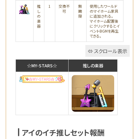
推
1
交換不
無
使用したワールド
し
可
期
のマイホーム家具
の
限
に追加される。
楽
マイホーム配置後
器
にクリックするとイ
ベントBGMを再生
できる。
☆MY-STARS☆
推しの楽器
アイのイチ推しセット報酬