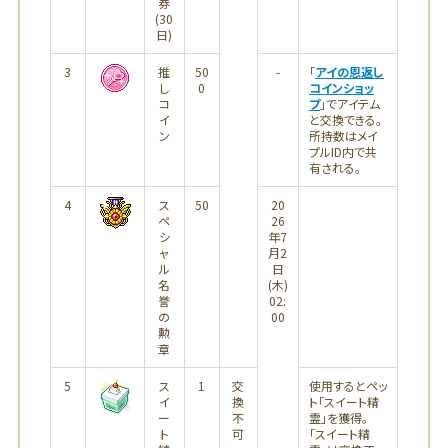
券
(30
日)
3
推
50
-
「
アイの恩返し
し
0
コインショッ
コ
プ
」でアイテム
イ
と交換できる。
ン
所持数はメイ
プルID内で共
有される。
4
ス
50
20
ペ
26
シ
年7
ャ
月2
ル
日
名
(木)
誉
02:
の
00
勲
章
5
ス
1
交
使用するとペッ
イ
換
ト「スイート精
ー
不
霊」を獲得。
ト
可
「スイート精