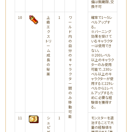
備は無期限、交
換不可
10
上
1
ワ
確率で1～5レ
級
ー
ベルアップす
エ
ル
る。
ク
ド
※バーニング
ス
内
効果を受けて
トリ
の
いるキャラクタ
ー
自
ーは使用でき
ム
分
ない。
成
の
※200レベル
長
キ
以上のキャラク
の
ャ
ターのみ使用
秘
ラ
可能で、230レ
薬
ク
ベル以上のキ
タ
ャラクターが使
ー
用すると229レ
間
ベルから1レベ
の
ルアップするた
み
めに必要な経
移
験値を獲得す
動
る。
可
能
11
シ
1
モンスターを退
ュ
治することで大
ピ
量の経験値を
ゲ
獲得できる「黄