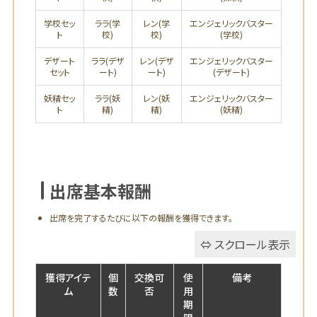
学校セッ
ララ(学
レン(学
エンジェリックバスター
ト
校)
校)
(学校)
デザート
ララ(デザ
レン(デザ
エンジェリックバスター
セット
ート)
ート)
(デザート)
妖精セッ
ララ(妖
レン(妖
エンジェリックバスター
ト
精)
精)
(妖精)
報酬
出席基本報酬
出席を完了するたびに以下の報酬を獲得できます。
獲得アイテ
個
交換可
使
備考
ム
数
否
用
期