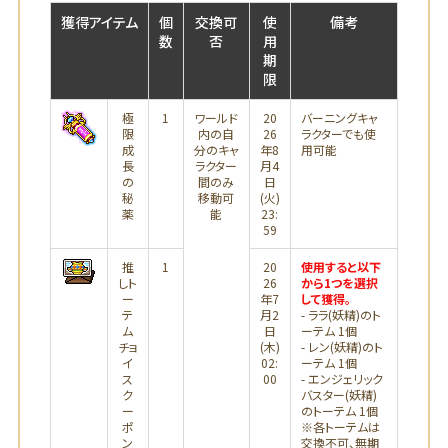
獲得アイテム
個
交換可
使
備考
数
否
用
期
限
極
1
ワールド
20
バーニングキャ
限
内の自
26
ラクターでも使
成
分のキャ
年8
用可能
長
ラクター
月4
の
間のみ
日
秘
移動可
(火)
薬
能
23:
59
推
1
20
使用すると以下
しト
26
から1つを選択
ー
年7
して獲得。
テ
月2
- ララ(妖精)のト
ム
日
ーテム 1個
チョ
(木)
- レン(妖精)のト
イ
02:
ーテム 1個
ス
00
- エンジェリック
ク
バスター(妖精)
ー
のトーテム 1個
ポ
※各トーテムは
ン
交換不可、無期