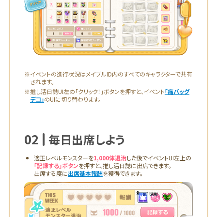
※イベントの進行状況はメイプルID内のすべてのキャラクターで共有
されます。
※推し活日誌UI左の「クリック！」ボタンを押すと、イベント
「痛バッグ
デコ」
のUIに切り替わります。
02
毎日出席しよう
適正レベルモンスターを
1,000体退治
した後でイベントUI左上の
「記録する」ボタン
を押すと、推し活日誌に出席できます。
出席する度に
出席基本報酬
を獲得できます。