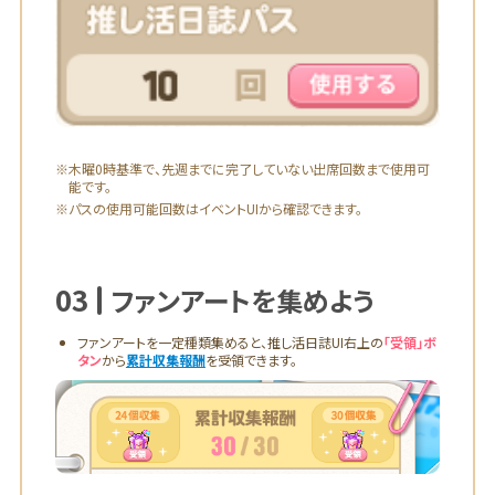
※木曜0時基準で、先週までに完了していない出席回数まで使用可
能です。
※パスの使用可能回数はイベントUIから確認できます。
03
ファンアートを集めよう
ファンアートを一定種類集めると、推し活日誌UI右上の
「受領」ボ
タン
から
累計収集報酬
を受領できます。