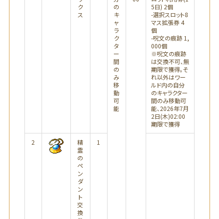
ク
の
5日) 2個
ス
キ
-選択スロット8
ャ
マス拡張券 4
ラ
個
ク
-呪文の痕跡 1,
タ
000個
ー
※呪文の痕跡
間
は交換不可、無
の
期限で獲得。そ
み
れ以外はワー
移
ルド内の自分
動
のキャラクター
可
間のみ移動可
能
能、2026年7月
2日(木)02:00
期限で獲得
2
精
1
霊
の
ペ
ン
ダ
ン
ト
交
換