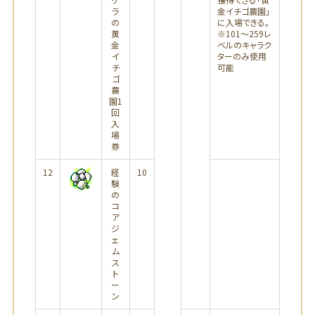
ラ
金イチゴ農園」
の
に入場できる。
黄
※101～259レ
金
ベルのキャラク
イ
ターのみ使用
チ
可能
ゴ
農
園1
回
入
場
券
12
経
10
験
の
コ
ア
ジ
ェ
ム
ス
ト
ー
ン