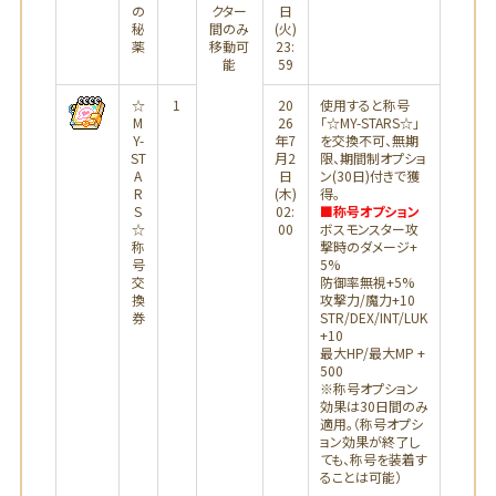
の
クター
日
秘
間のみ
(火)
薬
移動可
23:
能
59
☆
1
20
使用すると称号
M
26
「☆MY-STARS☆」
Y-
年7
を交換不可、無期
ST
月2
限、期間制オプショ
A
日
ン(30日)付きで獲
R
(木)
得。
S
02:
■称号オプション
☆
00
ボスモンスター攻
称
撃時のダメージ+
号
5%
交
防御率無視+5%
換
攻撃力/魔力+10
券
STR/DEX/INT/LUK
+10
最大HP/最大MP +
500
※称号オプション
効果は30日間のみ
適用。（称号オプシ
ョン効果が終了し
ても、称号を装着す
ることは可能）