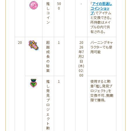
推
50
-
「
アイの恩返し
し
0
コインショッ
コ
プ
」でアイテム
イ
と交換できる。
ン
所持数はメイ
プルID内で共
有される。
20
超
1
20
バーニングキャ
越
26
ラクターでも使
成
年7
用可能
長
月2
の
日
秘
(木)
薬
02:
00
推
1
使用すると勲
し
章「推し発見プ
発
ロジェクト」を
見
交換不可、無期
プ
限で獲得。
ロ
ジ
ェ
ク
ト
勲